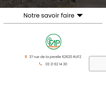
Notre savoir faire
37 rue de la perelle
62620
RUITZ
reca
03 21 62 14 30
Mentions légales
Charte d’utilisation des données
Plan du site
Gestion des cookies