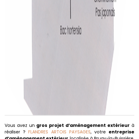
Vous avez un
gros projet d’aménagement extérieur
à
réaliser ?
FLANDRES ARTOIS PAYSAGES
, votre
entreprise
d’aménagement extérieur
localisée à Bruay-la-Buissière,