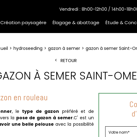
Vendredi : 8h00-12h00 / 14h00-18h0
Création paysagère
Élagage & abattage
Étude & Conc
ueil
hydroseeding
gazon à semer
gazon à semer Saint-
RETOUR
AZON À SEMER SAINT-OM
zon en rouleau
Co
onner
, le
type de gazon
préféré et de
d
vers la
pose de gazon à semer
.C' est un
avoir une belle pelouse
avec la possibilité