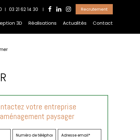
0
03 21 62 14 30
Recrutement
eption 3D
Réalisations
Actualités
Contact
Omer
ER
ntactez votre entreprise
'aménagement paysager