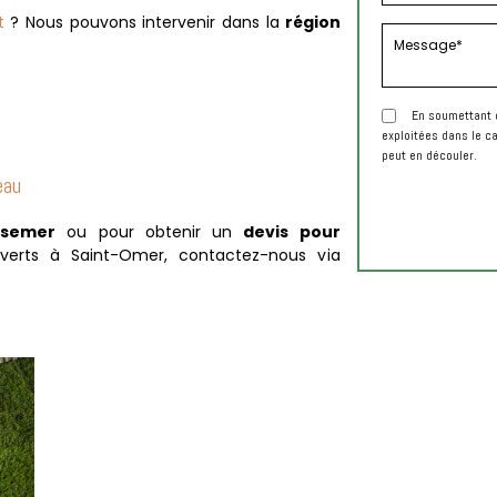
t
? N
ous pouvons intervenir dans la
région
En soumettant c
exploitées dans le c
peut en découler.
eau
 semer
ou pour obtenir un
devis pour
verts à Saint-Omer, contactez-nous via