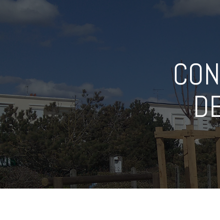
CON
D