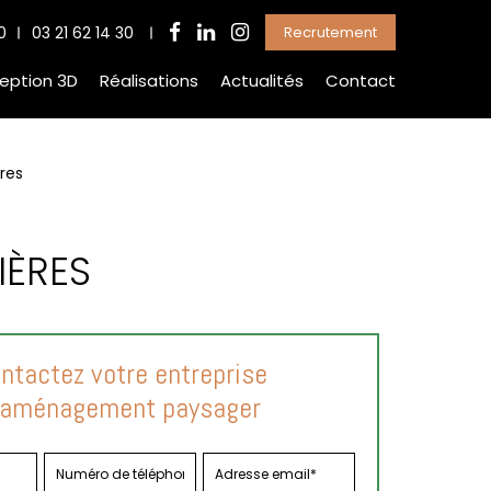
0
03 21 62 14 30
Recrutement
eption 3D
Réalisations
Actualités
Contact
res
IÈRES
ntactez votre entreprise
'aménagement paysager