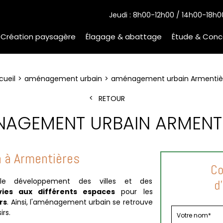
Jeudi : 8h00-12h00 / 14h00-18h0
Création paysagère
Élagage & abattage
Étude & Conc
cueil
aménagement urbain
aménagement urbain Armentiè
RETOUR
AGEMENT URBAIN ARMENT
 à Armentières
Co
 le développement des villes et des
d
es aux différents espaces
pour les
rs
. Ainsi, l'aménagement urbain se retrouve
irs.