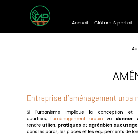
Accueil
Clôture & portail
Ac
AMÉN
Entreprise d'aménagement urbain
Si l'urbanisme implique la conception et
quartiers,
l'aménagement urbain
va
donner vi
rendre
utiles
,
pratiques
et
agréables aux usage
dans les parcs, les places et les équipements de lois