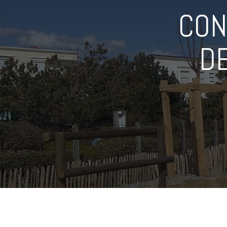
CON
D