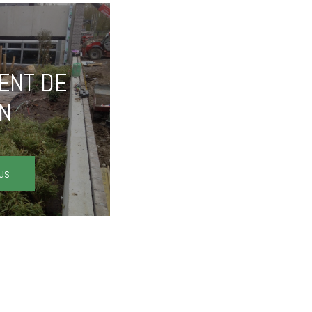
ENT DE
IN
lus