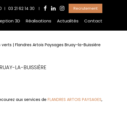
0
03 21 62 14 30
Recrutement
eption 3D
Réalisations
Actualités
Contact
 verts | Flandres Artois Paysages Bruay-la-Buissière
BRUAY-LA-BUISSIÈRE
ecourez aux services de
FLANDRES ARTOIS PAYSAGES
,