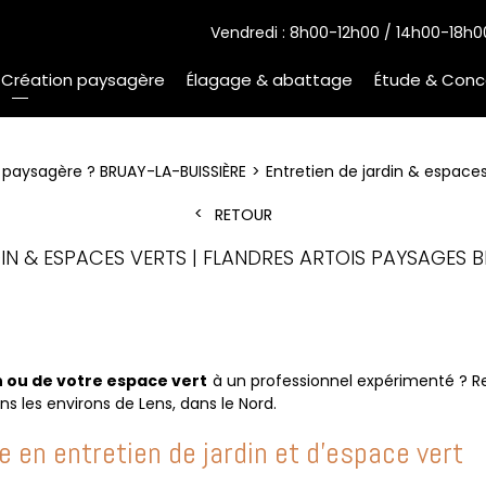
Vendredi : 8h00-12h00 / 14h00-18h0
Création paysagère
Élagage & abattage
Étude & Conc
n paysagère ? BRUAY-LA-BUISSIÈRE
Entretien de jardin & espaces
RETOUR
IN & ESPACES VERTS | FLANDRES ARTOIS PAYSAGES 
in ou de votre espace vert
à un professionnel expérimenté ? R
s les environs de Lens, dans le Nord.
e en entretien de jardin et d’espace vert