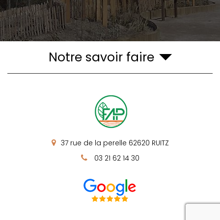
Notre savoir faire
37 rue de la perelle
62620
RUITZ
03 21 62 14 30
reca